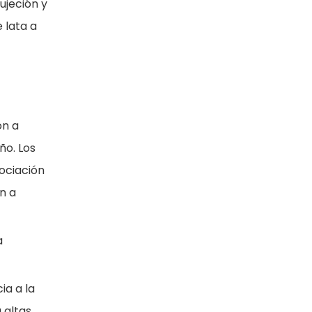
ujeción y
 lata a
ón a
ño. Los
sociación
n a
a
ia a la
 altas