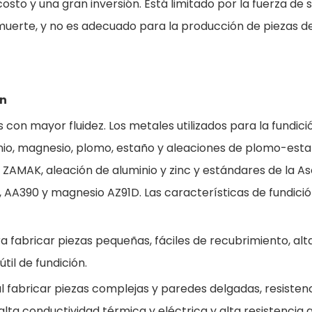
osto y una gran inversión. Está limitado por la fuerza de s
uerte, y no es adecuado para la producción de piezas de
ón
con mayor fluidez. Los metales utilizados para la fundici
inio, magnesio, plomo, estaño y aleaciones de plomo-esta
 ZAMAK, aleación de aluminio y zinc y estándares de la A
 AA390 y magnesio AZ91D. Las características de fundició
a fabricar piezas pequeñas, fáciles de recubrimiento, alt
til de fundición.
 al fabricar piezas complejas y paredes delgadas, resistenc
ta conductividad térmica y eléctrica y alta resistencia a