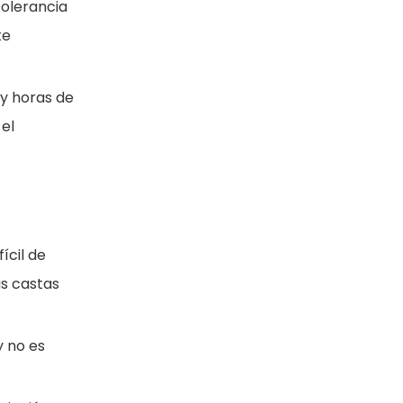
tolerancia
te
 y horas de
el
ícil de
as castas
y no es