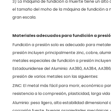
3) La máquina de fundición a muerte tiene un alto c
el tamaño del moho de la máquina de fundición a m
gran escala.
Materiales adecuados para fundición a presi
Fundición a presión solo es adecuado para metales 
presión incluyen principalmente zinc, cobre, alum
metales especiales de fundición a presión incluyen
Estadounidense del Aluminio: AA380, AA384, AA386,
presión de varios metales son las siguientes:
ZINC: El metal más fácil para morir, económico par
resistencia a la compresión, plasticidad, larga vida ú
Aluminio: peso ligero, alta estabilidad dimensional
corrosión fuerte, buenas propiedades mecánicas, al