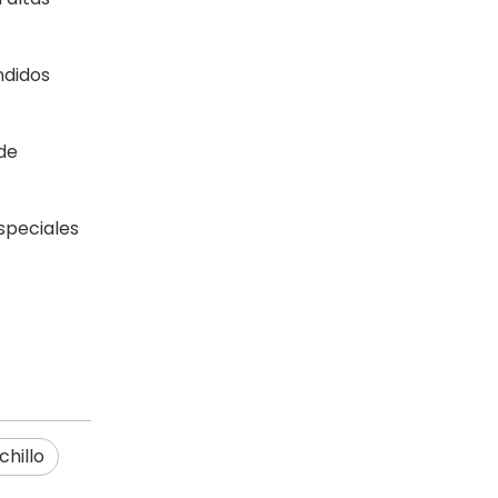
ndidos
 de
speciales
chillo